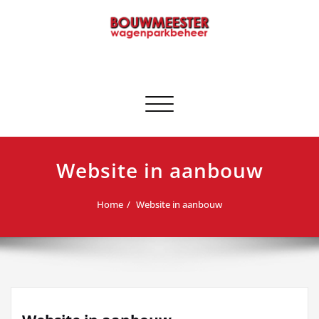
Ga
naar
de
inhoud
Bouwmeester Wagenparkbeheer
— sinds 1943 —
Toggle navigatie
Website in aanbouw
Home
Website in aanbouw